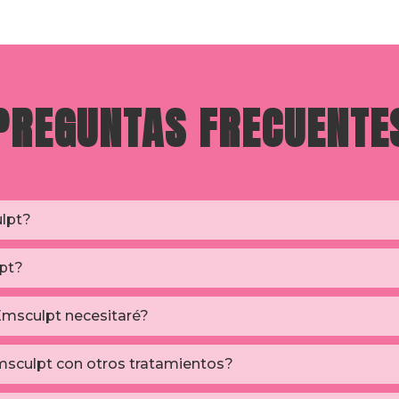
PREGUNTAS FRECUENTE
lpt?
lpt?
Emsculpt necesitaré?
sculpt con otros tratamientos?