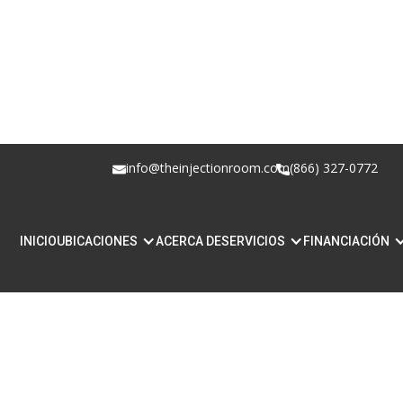
info@theinjectionroom.com
(866) 327-0772
INICIO
UBICACIONES
ACERCA DE
SERVICIOS
FINANCIACIÓN