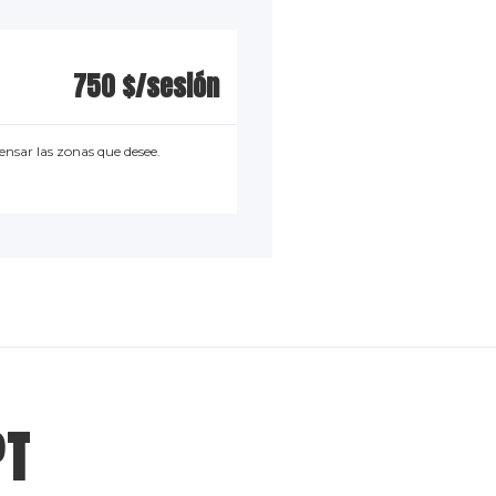
750 $/sesión
ensar las zonas que desee.
PT