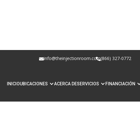
info@theinjectionroom.com
(866) 327-0772
INICIO
UBICACIONES
ACERCA DE
SERVICIOS
FINANCIACIÓN