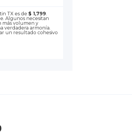
stin TX es de
$ 1,799
.
e. Algunos necesitan
tan más volumen y
una verdadera armonía.
ear un resultado cohesivo
?