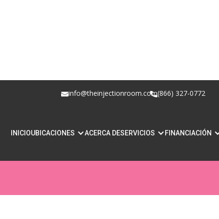
info@theinjectionroom.com
(866) 327-0772
¿QUÉ ES LA MEDI
INICIO
UBICACIONES
ACERCA DE
SERVICIOS
FINANCIACIÓN