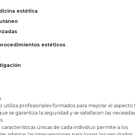
icina estética
cutáneo
anzadas
 procedimientos estéticos
tigación
n
 utiliza profesionales formados para mejorar el aspecto f
que se garantiza la seguridad y se satisfacen las necesida
s.
 características únicas de cada individuo permite a los
les adaptar las intervenciones para lograr los resultados