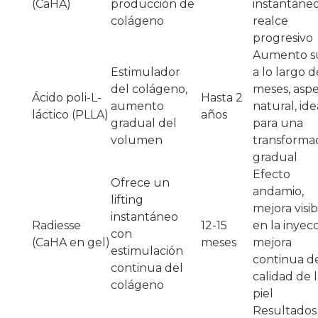
(CaHA)
producción de
instantáneo
colágeno
realce
progresivo
Aumento su
Estimulador
a lo largo d
del colágeno,
meses, asp
Ácido poli-L-
Hasta 2
aumento
natural, ide
láctico (PLLA)
años
gradual del
para una
volumen
transforma
gradual
Efecto
Ofrece un
andamio,
lifting
mejora visib
instantáneo
Radiesse
12-15
en la inyecc
con
(CaHA en gel)
meses
mejora
estimulación
continua de
continua del
calidad de 
colágeno
piel
Resultados