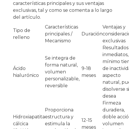
características principales y sus ventajas
exclusivas, tal y como se comenta a lo largo
del artículo.
Características
Ventajas y
Tipo de
principales /
Duración
considerac
relleno
Mecanismo
exclusivas
Resultados
inmediatos,
Se integra de
mínimo ti
forma natural,
Ácido
9-18
de inactivid
volumen
hialurónico
meses
aspecto
personalizable,
natural, p
reversible
disolverse s
desea
Firmeza
Proporciona
duradera,
Hidroxiapatita
estructura y
doble acció
12-15
cálcica
estimula la
volumen
meses