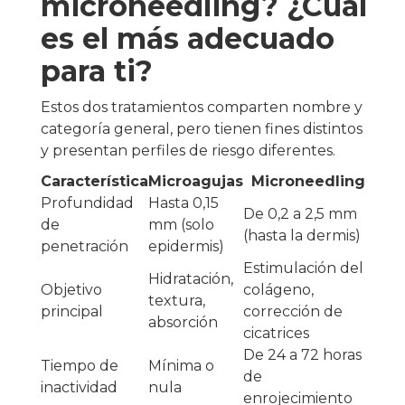
microneedling? ¿Cuál
es el más adecuado
para ti?
Estos dos tratamientos comparten nombre y
categoría general, pero tienen fines distintos
y presentan perfiles de riesgo diferentes.
Característica
Microagujas
Microneedling
Profundidad
Hasta 0,15
De 0,2 a 2,5 mm
de
mm (solo
(hasta la dermis)
penetración
epidermis)
Estimulación del
Hidratación,
Objetivo
colágeno,
textura,
principal
corrección de
absorción
cicatrices
De 24 a 72 horas
Tiempo de
Mínima o
de
inactividad
nula
enrojecimiento