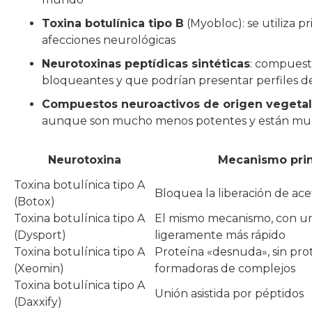
Toxina botulínica tipo B
(Myobloc): se utiliza p
afecciones neurológicas
Neurotoxinas peptídicas sintéticas
: compuest
bloqueantes y que podrían presentar perfiles d
Compuestos neuroactivos de origen vegetal
aunque son mucho menos potentes y están muc
Neurotoxina
Mecanismo prin
Toxina botulínica tipo A
Bloquea la liberación de acet
(Botox)
Toxina botulínica tipo A
El mismo mecanismo, con un 
(Dysport)
ligeramente más rápido
Toxina botulínica tipo A
Proteína «desnuda», sin pro
(Xeomin)
formadoras de complejos
Toxina botulínica tipo A
Unión asistida por péptidos
(Daxxify)