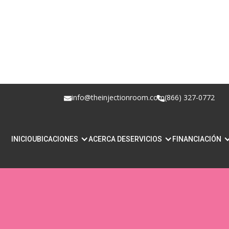
info@theinjectionroom.com
(866) 327-0772
NEUROTOXINAS PA
INICIO
UBICACIONES
ACERCA DE
SERVICIOS
FINANCIACIÓN