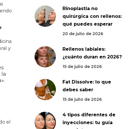
as
Rinoplastia no
iendo
quirúrgica con rellenos:
qué puedes esperar
e
20 de julio de 2026
icina
ral y
Rellenos labiales:
¿cuánto duran en 2026?
15 de julio de 2026
es
 la
».
Fat Dissolve: lo que
debes saber
15 de julio de 2026
4 tipos diferentes de
do el
inyecciones: tu guía