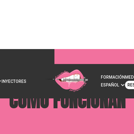
RA LA MEDICINA EST
FORMACIÓN
MED
INYECTORES
ESPAÑOL
RE
CÓMO FUNCIONAN