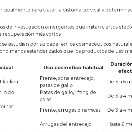
rincipalmente para tratar la distonía cervical y determina
os de investigación emergentes que imitan ciertos efect
e recuperación más cortos
: se estudian por su papel en los cosmecéuticos naturale
ho menos estandarizados que los productos de uso mé
Duración
cipal
Uso cosmético habitual
efec
Frente, zona entrecejo,
ilcolina
De 3 a 6 m
patas de gallo
inicio
Patas de gallo, lifting de
De 3 a 4 
cejas
teínas
Frente, arrugas dinámicas
De 3 a 4 
Arrugas del entrecejo
Hasta 6 m