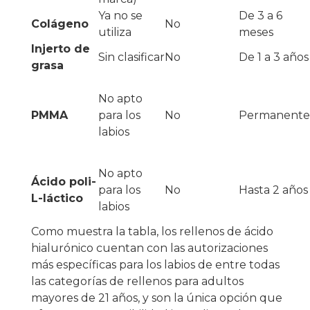
Ya no se
De 3 a 6
Colágeno
No
utiliza
meses
Injerto de
Sin clasificar
No
De 1 a 3 años
grasa
No apto
PMMA
para los
No
Permanente
labios
No apto
Ácido poli-
para los
No
Hasta 2 años
L-láctico
labios
Como muestra la tabla, los rellenos de ácido
hialurónico cuentan con las autorizaciones
más específicas para los labios de entre todas
las categorías de rellenos para adultos
mayores de 21 años, y son la única opción que