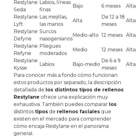
Restylane
Labios, líneas
Bajo
6 meses
Alta
Seda
finas
Restylane
Las mejillas,
De 12 a 18
Alta
Alta
Lyft
las manos
meses
Restylane
Surcos
Medio-alto
12 meses
Alta
Defyne
nasogenianos
Restylane
Pliegues
Medio
12 meses
Alta
Refyne
moderados
Restylane
De 6 a 9
Labios
Bajo-medio
Alta
Kysse
meses
Para conocer más a fondo cómo funcionan
estos productos por separado, la descripción
detallada de
los distintos tipos de rellenos
Restylane
ofrece una explicación muy
exhaustiva. También puedes comparar
los
distintos
tipos
de
rellenos faciales
que
existen en el mercado para comprender
cómo encaja Restylane en el panorama
general.