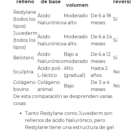
relleno
de base
revers
volumen
Restylane
Ácido
Moderado
De 6 a 18
(todos los
Sí
hialurónico
a alto
meses
tipos)
Juvederm
Ácido
Moderado
De 6 a 24
(todos los
Sí
hialurónico
a alto
meses
tipos)
Ácido
Bajo a
De 6 a 12
Belotero
Sí
hialurónico
moderado
meses
Ácido poli-
Alto
Hasta 2
Sculptra
No
L-láctico
(gradual)
años
Colágeno
Colágeno
De 3 a 4
Bajo
No
bovino
animal
meses
De esta comparación se desprenden varias
cosas:
Tanto Restylane como Juvederm son
rellenos de ácido hialurónico, pero
Restylane tiene una estructura de gel