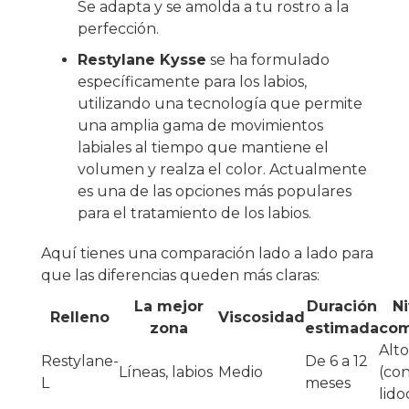
Se adapta y se amolda a tu rostro a la
perfección.
Restylane Kysse
se ha formulado
específicamente para los labios,
utilizando una tecnología que permite
una amplia gama de movimientos
labiales al tiempo que mantiene el
volumen y realza el color. Actualmente
es una de las opciones más populares
para el tratamiento de los labios.
Aquí tienes una comparación lado a lado para
que las diferencias queden más claras:
La mejor
Duración
Ni
Relleno
Viscosidad
zona
estimada
co
Alto
Restylane-
De 6 a 12
Líneas, labios
Medio
(co
L
meses
lido