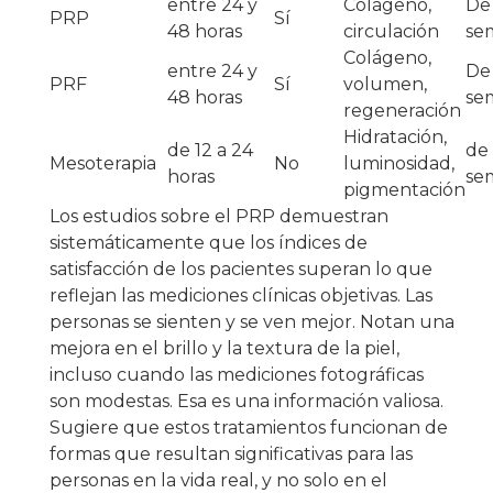
entre 24 y
Colágeno,
De 
PRP
Sí
48 horas
circulación
se
Colágeno,
entre 24 y
De 
PRF
Sí
volumen,
48 horas
se
regeneración
Hidratación,
de 12 a 24
de 
Mesoterapia
No
luminosidad,
horas
se
pigmentación
Los estudios sobre el PRP demuestran
sistemáticamente que los índices de
satisfacción de los pacientes superan lo que
reflejan las mediciones clínicas objetivas. Las
personas se sienten y se ven mejor. Notan una
mejora en el brillo y la textura de la piel,
incluso cuando las mediciones fotográficas
son modestas. Esa es una información valiosa.
Sugiere que estos tratamientos funcionan de
formas que resultan significativas para las
personas en la vida real, y no solo en el