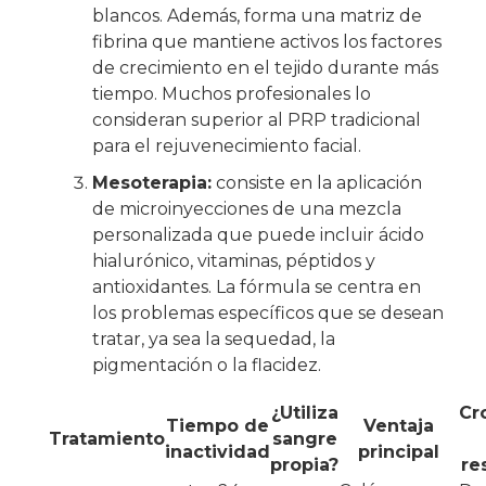
blancos. Además, forma una matriz de
fibrina que mantiene activos los factores
de crecimiento en el tejido durante más
tiempo. Muchos profesionales lo
consideran superior al PRP tradicional
para el rejuvenecimiento facial.
Mesoterapia:
consiste en la aplicación
de microinyecciones de una mezcla
personalizada que puede incluir ácido
hialurónico, vitaminas, péptidos y
antioxidantes. La fórmula se centra en
los problemas específicos que se desean
tratar, ya sea la sequedad, la
pigmentación o la flacidez.
¿Utiliza
Cr
Tiempo de
Ventaja
Tratamiento
sangre
inactividad
principal
propia?
re