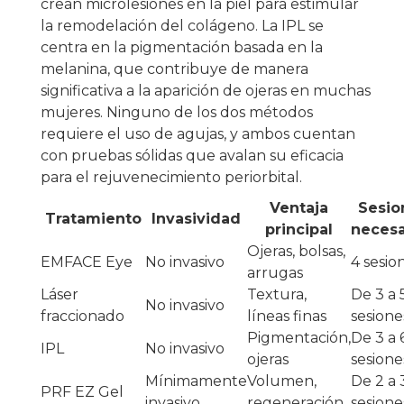
crean microlesiones en la piel para estimular
la remodelación del colágeno. La IPL se
centra en la pigmentación basada en la
melanina, que contribuye de manera
significativa a la aparición de ojeras en muchas
mujeres. Ninguno de los dos métodos
requiere el uso de agujas, y ambos cuentan
con pruebas sólidas que avalan su eficacia
para el rejuvenecimiento periorbital.
Ventaja
Sesio
Tratamiento
Invasividad
principal
necesa
Ojeras, bolsas,
EMFACE Eye
No invasivo
4 sesio
arrugas
Láser
Textura,
De 3 a 
No invasivo
fraccionado
líneas finas
sesione
Pigmentación,
De 3 a 
IPL
No invasivo
ojeras
sesione
Mínimamente
Volumen,
De 2 a 
PRF EZ Gel
invasivo
regeneración
sesione