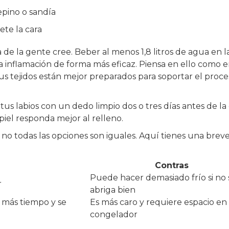
epino o sandía
ete la cara
de la gente cree. Beber al menos 1,8 litros de agua en l
la inflamación de forma más eficaz. Piensa en ello como 
tus tejidos están mejor preparados para soportar el proc
s labios con un dedo limpio dos o tres días antes de la c
piel responda mejor al relleno.
o, no todas las opciones son iguales. Aquí tienes una brev
Contras
Puede hacer demasiado frío si no 
r
abriga bien
 más tiempo y se
Es más caro y requiere espacio en 
congelador