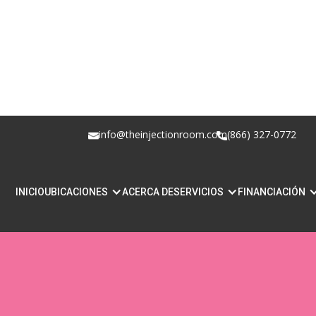
info@theinjectionroom.com
(866) 327-0772
CÓMO PREVENIR LA 
INICIO
UBICACIONES
ACERCA DE
SERVICIOS
FINANCIACIÓN