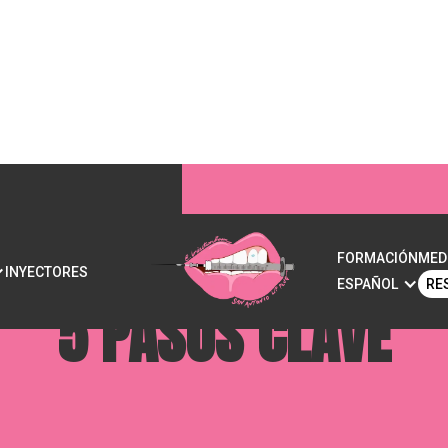
HINCHAZÓN TRAS UN 
FORMACIÓN
MED
INYECTORES
ESPAÑOL
RE
5 PASOS CLAVE