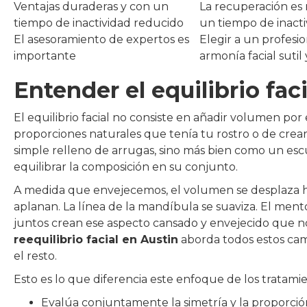
Ventajas duraderas y con un
La recuperación es 
tiempo de inactividad reducido
un tiempo de inact
El asesoramiento de expertos es
Elegir a un profesi
importante
armonía facial sutil
Entender el equilibrio fac
El equilibrio facial no consiste en añadir volumen por
proporciones naturales que tenía tu rostro o de crea
simple relleno de arrugas, sino más bien como un escu
equilibrar la composición en su conjunto.
A medida que envejecemos, el volumen se desplaza haci
aplanan. La línea de la mandíbula se suaviza. El mentó
juntos crean ese aspecto cansado y envejecido que n
reequilibrio facial en Austin
aborda todos estos camb
el resto.
Esto es lo que diferencia este enfoque de los tratamie
Evalúa conjuntamente la simetría y la proporción e