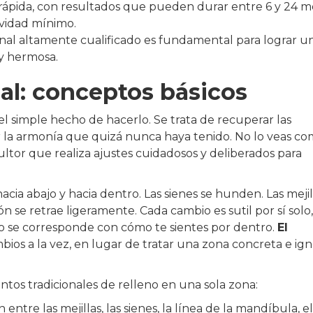
rápida, con resultados que pueden durar entre 6 y 24 m
ividad mínimo.
onal altamente cualificado es fundamental para lograr u
 y hermosa.
ial: conceptos básicos
 el simple hecho de hacerlo. Se trata de recuperar las
r la armonía que quizá nunca haya tenido. No lo veas c
ltor que realiza ajustes cuidadosos y deliberados para
a abajo y hacia dentro. Las sienes se hunden. Las mejil
n se retrae ligeramente. Cada cambio es sutil por sí solo
o se corresponde con cómo te sientes por dentro.
El
ios a la vez, en lugar de tratar una zona concreta e ign
ntos tradicionales de relleno en una sola zona:
ntre las mejillas, las sienes, la línea de la mandíbula, el