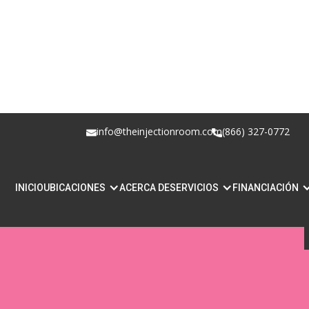
info@theinjectionroom.com
(866) 327-0772
¿QUÉ ES EL EQU
INICIO
UBICACIONES
ACERCA DE
SERVICIOS
FINANCIACIÓN