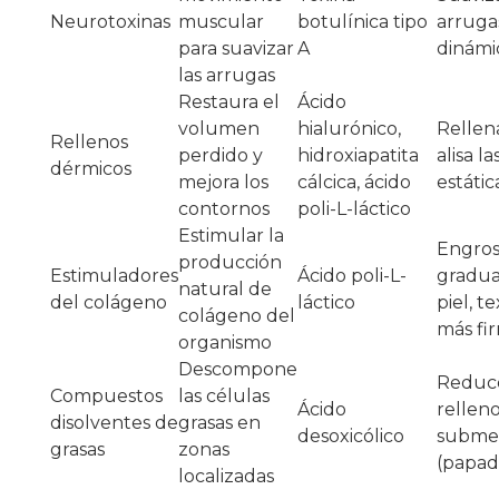
Neurotoxinas
muscular
botulínica tipo
arruga
para suavizar
A
dinámi
las arrugas
Restaura el
Ácido
volumen
hialurónico,
Rellena
Rellenos
perdido y
hidroxiapatita
alisa l
dérmicos
mejora los
cálcica, ácido
estátic
contornos
poli-L-láctico
Estimular la
Engro
producción
Estimuladores
Ácido poli-L-
gradua
natural de
del colágeno
láctico
piel, t
colágeno del
más fi
organismo
Descompone
Reduce
Compuestos
las células
Ácido
rellen
disolventes de
grasas en
desoxicólico
subme
grasas
zonas
(papad
localizadas