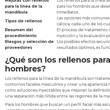
Mejoras con rellenos
Los rellenos para la línea
para la línea de la
para los hombres que desean
mandíbula
inmediatos.
Las opciones más comunes i
Tipos de rellenos
cálcica, cada uno de los cua
Resumen del
El proceso de tratamiento s
procedimiento
inyección y la evaluación p
Riesgos y selección de
Los posibles efectos secun
proveedores
resultados óptimos, es fund
¿Qué son los rellenos para
hombres?
Los rellenos para la línea de la mandíbula son tratam
contornos faciales masculinos y crear una apariencia 
como soluciones inyectables que mejoran la definició
una separación más nítida entre las regiones de la ma
Para los hombres que buscan un perfil facial más esc