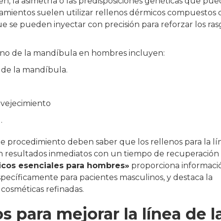
en, la asimetría o las predisposiciones genéticas que pu
tamientos suelen utilizar rellenos dérmicos compuestos 
ue se pueden inyectar con precisión para reforzar los ras
torno de la mandíbula en hombres incluyen:
 de la mandíbula.
vejecimiento
.
 procedimiento deben saber que los rellenos para la lí
n resultados inmediatos con un tiempo de recuperación
ticos esenciales para hombres»
proporciona informaci
específicamente para pacientes masculinos, y destaca la
cosméticas refinadas.
s para mejorar la línea de l