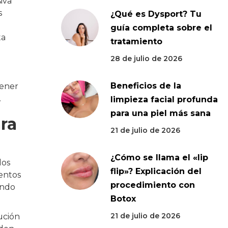
iva
s
¿Qué es Dysport? Tu
guía completa sobre el
ta
tratamiento
28 de julio de 2026
Beneficios de la
tener
.
limpieza facial profunda
para una piel más sana
ara
21 de julio de 2026
¿Cómo se llama el «lip
los
flip»? Explicación del
entos
procedimiento con
ando
Botox
21 de julio de 2026
ución