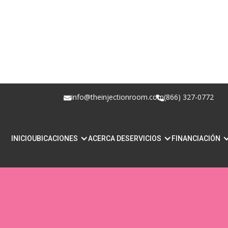
info@theinjectionroom.com
(866) 327-0772
RELLENOS PARA LA
INICIO
UBICACIONES
ACERCA DE
SERVICIOS
FINANCIACIÓN