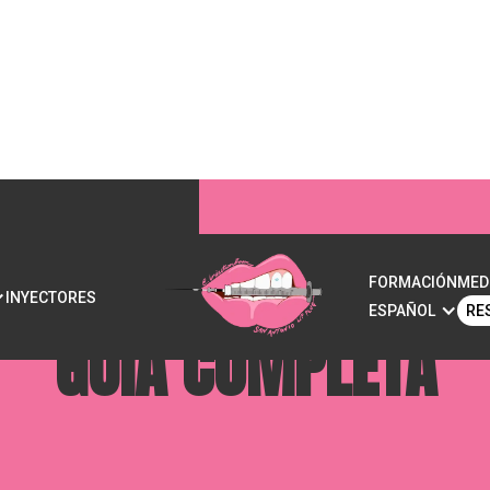
 LÍNEA DE LA MAND
FORMACIÓN
MED
INYECTORES
ESPAÑOL
RE
GUÍA COMPLETA