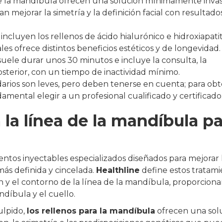
 de la mandíbula ofrecen una solución mínimamente invas
 mejorar la simetría y la definición facial con resultado
ncluyen los rellenos de ácido hialurónico e hidroxiapati
les ofrece distintos beneficios estéticos y de longevidad.
uele durar unos 30 minutos e incluye la consulta, la
osterior, con un tiempo de inactividad mínimo.
darios son leves, pero deben tenerse en cuenta; para ob
amental elegir a un profesional cualificado y certificado
 la línea de la mandíbula p
ientos inyectables especializados diseñados para mejorar 
más definida y cincelada.
Healthline
define estos tratami
n y el contorno de la línea de la mandíbula, proporcion
ndíbula y el cuello.
ulpido,
los rellenos para la mandíbula
ofrecen una sol