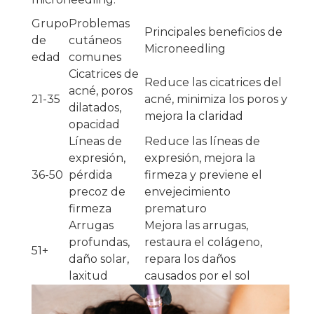
Grupo
Problemas
Principales beneficios de
de
cutáneos
Microneedling
edad
comunes
Cicatrices de
Reduce las cicatrices del
acné, poros
21-35
acné, minimiza los poros y
dilatados,
mejora la claridad
opacidad
Líneas de
Reduce las líneas de
expresión,
expresión, mejora la
36-50
pérdida
firmeza y previene el
precoz de
envejecimiento
firmeza
prematuro
Arrugas
Mejora las arrugas,
profundas,
restaura el colágeno,
51+
daño solar,
repara los daños
laxitud
causados por el sol