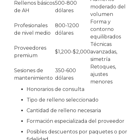
Rellenos básicos
500-800
moderado del
de AH
dólares
volumen
Forma y
Profesionales
800-1200
contorno
de nivel medio
dólares
equilibrados
Técnicas
Proveedores
$1,200-$2,000
avanzadas,
premium
simetría
Retoques,
Sesiones de
350-600
ajustes
mantenimiento
dólares
menores
Honorarios de consulta
Tipo de relleno seleccionado
Cantidad de relleno necesaria
Formación especializada del proveedor
Posibles descuentos por paquetes o por
fidelidad