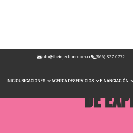
info@theinjectionroom.com
(866) 327-0772
LOS 7 MEJORES RE
INICIO
UBICACIONES
ACERCA DE
SERVICIOS
FINANCIACIÓN
DE EXP