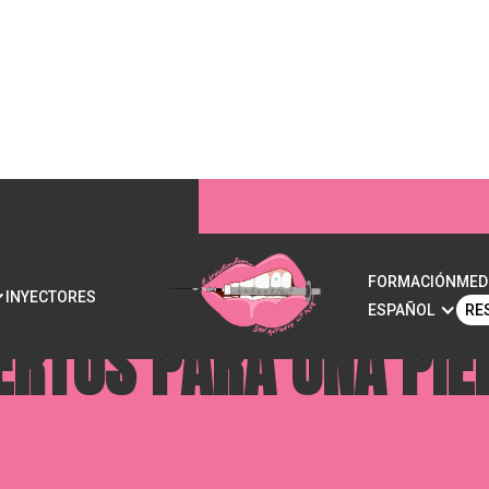
LLENOS PARA LAS M
FORMACIÓN
MED
INYECTORES
ESPAÑOL
RE
ERTOS PARA UNA PIE