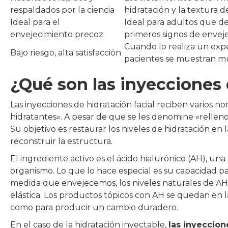
respaldados por la ciencia
hidratación y la textura d
Ideal para el
Ideal para adultos que des
envejecimiento precoz
primeros signos de envej
Cuando lo realiza un expe
Bajo riesgo, alta satisfacción
pacientes se muestran mu
¿Qué son las inyecciones 
Las inyecciones de hidratación facial reciben varios no
hidratantes». A pesar de que se les denomine «rellen
Su objetivo es restaurar los niveles de hidratación en 
reconstruir la estructura.
El ingrediente activo es el ácido hialurónico (AH), u
organismo. Lo que lo hace especial es su capacidad pa
medida que envejecemos, los niveles naturales de AH
elástica. Los productos tópicos con AH se quedan en 
como para producir un cambio duradero.
En el caso de la hidratación inyectable,
las inyeccion