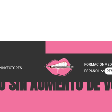
ATANTES FACIALES:
FORMACIÓN
MED
INYECTORES
ESPAÑOL
RE
O SIN AUMENTO DE 