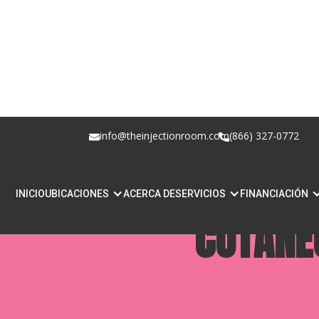
info@theinjectionroom.com
(866) 327-0772
INYECCIONES HIDR
INICIO
UBICACIONES
ACERCA DE
SERVICIOS
FINANCIACIÓN
CUTÁNE