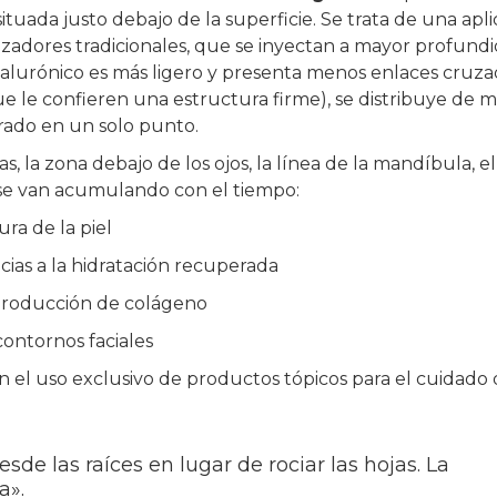
situada justo debajo de la superficie. Se trata de una apl
izadores tradicionales, que se inyectan a mayor profund
 hialurónico es más ligero y presenta menos enlaces cruz
ue le confieren una estructura firme), se distribuye de 
rado en un solo punto.
s, la zona debajo de los ojos, la línea de la mandíbula, el
s se van acumulando con el tiempo:
ura de la piel
cias a la hidratación recuperada
 producción de colágeno
 contornos faciales
el uso exclusivo de productos tópicos para el cuidado 
sde las raíces en lugar de rociar las hojas. La
a».