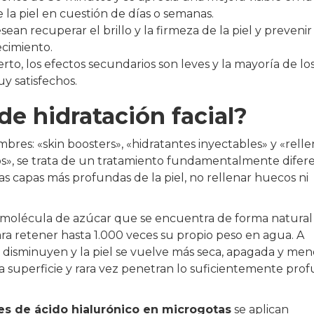
e la piel en cuestión de días o semanas.
ean recuperar el brillo y la firmeza de la piel y prevenir 
ecimiento.
rto, los efectos secundarios son leves y la mayoría de lo
y satisfechos.
de hidratación facial?
mbres: «skin boosters», «hidratantes inyectables» y «rell
os», se trata de un tratamiento fundamentalmente difer
las capas más profundas de la piel, no rellenar huecos ni
na molécula de azúcar que se encuentra de forma natural
ra retener hasta 1.000 veces su propio peso en agua. A
 disminuyen y la piel se vuelve más seca, apagada y men
la superficie y rara vez penetran lo suficientemente pro
es de ácido hialurónico en microgotas
se aplican