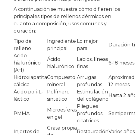
A continuación se muestra cómo difieren los
principales tipos de rellenos dérmicos en
cuanto a composición, usos comunes y
duración:
Tipo de
Ingrediente
Lo mejor
Duración t
relleno
principal
para
Ácido
Ácido
Labios, líneas
hialurónico
6-18 meses
hialurónico
finas
(AH)
Hidroxiapatita
Compuesto
Arrugas
Aproxima
cálcica
mineral
profundas
12 meses.
Ácido poli-L-
Polímero
Estimulación
Hasta 2 añ
láctico
sintético
del colágeno
Pliegues
Microesferas
PMMA
profundos,
Semiperm
en gel
cicatrices
Grasa propia
Injertos de
Restauración
Varios años