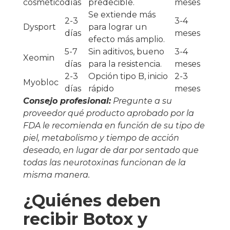
cosmético
días
predecible.
meses
Se extiende más
2-3
3-4
Dysport
para lograr un
días
meses
efecto más amplio.
5-7
Sin aditivos, bueno
3-4
Xeomin
días
para la resistencia.
meses
2-3
Opción tipo B, inicio
2-3
Myobloc
días
rápido
meses
Consejo profesional:
Pregunte a su
proveedor qué producto aprobado por la
FDA le recomienda en función de su tipo de
piel, metabolismo y tiempo de acción
deseado, en lugar de dar por sentado que
todas las neurotoxinas funcionan de la
misma manera.
¿Quiénes deben
recibir Botox y